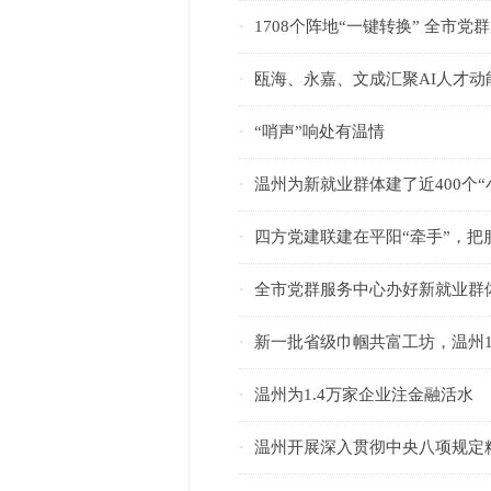
1708个阵地“一键转换” 全市
·
瓯海、永嘉、文成汇聚AI人才动
·
“哨声”响处有温情
·
温州为新就业群体建了近400个“
·
四方党建联建在平阳“牵手”，把
·
全市党群服务中心办好新就业群体
·
新一批省级巾帼共富工坊，温州1
·
温州为1.4万家企业注金融活水
·
温州开展深入贯彻中央八项规定
·