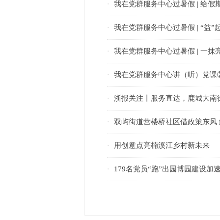
我在党群服务中心过暑假 | 给假
·
我在党群服务中心过暑假 | “益
·
我在党群服务中心过暑假 | 一
·
我在党群服务中心讲（听）党课②
·
浙报关注丨服务直达，鹿城大南
·
双屿街道营楼桥社区借政策东风 
·
用创意点亮楠溪江乡村新未来
·
179名党员“跑”出园博园建设加
·