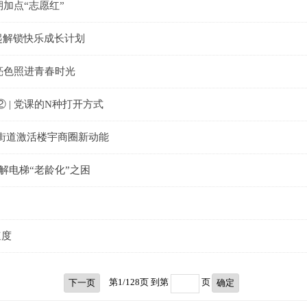
期加点“志愿红”
”起解锁快乐成长计划
抹亮色照进青春时光
 | 党课的N种打开方式
街道激活楼宇商圈新动能
解电梯“老龄化”之困
速度
第
1
/
128
页 到第
页
下一页
确定