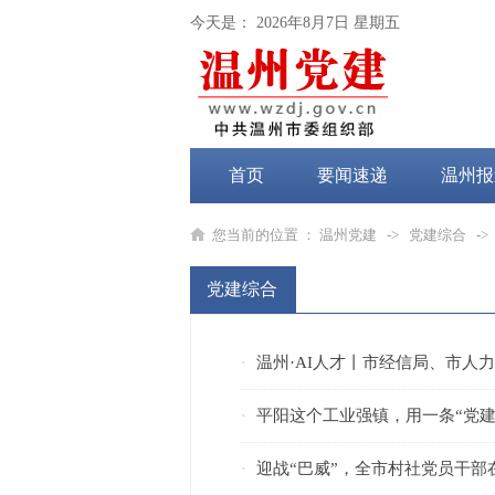
今天是：
2026年8月7日 星期五
首页
要闻速递
温州报
党纪学习教育
您当前的位置 ：
温州党建
->
党建综合
->
党建综合
温州·AI人才丨市经信局、市人
·
平阳这个工业强镇，用一条“党建
·
迎战“巴威”，全市村社党员干部
·