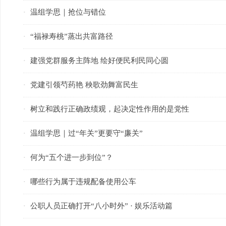
温组学思｜抢位与错位
·
“福禄寿桃”蒸出共富路径
·
建强党群服务主阵地 绘好便民利民同心圆
·
党建引领芍药艳 秧歌劲舞富民生
·
树立和践行正确政绩观，起决定性作用的是党性
·
温组学思｜过“年关”更要守“廉关”
·
何为“五个进一步到位”？
·
哪些行为属于违规配备使用公车
·
公职人员正确打开“八小时外” · 娱乐活动篇
·