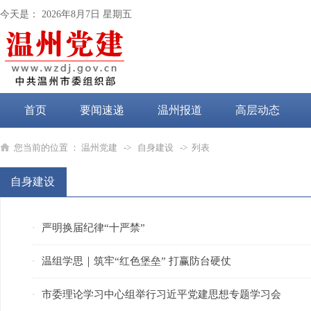
今天是：
2026年8月7日 星期五
首页
要闻速递
温州报道
高层动态
党纪学习教育
您当前的位置 ：
温州党建
->
自身建设
-> 列表
自身建设
严明换届纪律“十严禁”
·
温组学思｜筑牢“红色堡垒” 打赢防台硬仗
·
市委理论学习中心组举行习近平党建思想专题学习会
·