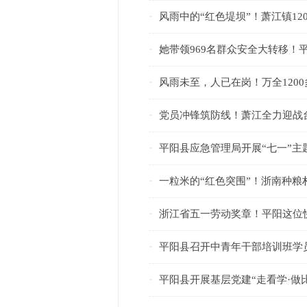
风雨中的“红色堤坝”！萧江镇12
·
她带领969名群众安全大转移！
·
风雨未至，人已在岗！万全1200
·
党员冲锋筑防线！萧江全力迎战台
·
平阳县应急管理局开展“七一”主
·
一粒米的“红色突围”！浙南种粮
·
浙江省五一劳动奖章！平阳这位
·
平阳县召开中青年干部培训班学
·
平阳县开展基层党建“走看学·做
·