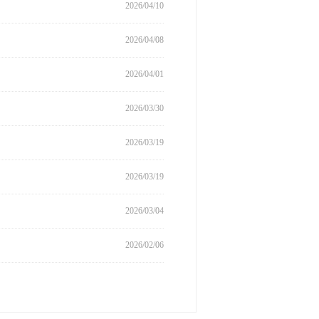
2026/04/10
2026/04/08
2026/04/01
2026/03/30
2026/03/19
2026/03/19
2026/03/04
2026/02/06