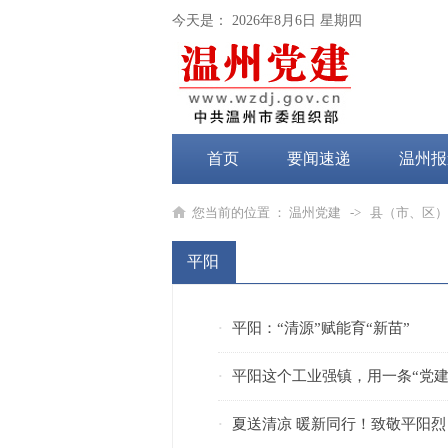
今天是：
2026年8月6日 星期四
首页
要闻速递
温州报
党纪学习教育
您当前的位置 ：
温州党建
->
县（市、区）
平阳
平阳：“清源”赋能育“新苗”
·
平阳这个工业强镇，用一条“党建
·
夏送清凉 暖新同行！致敬平阳
·