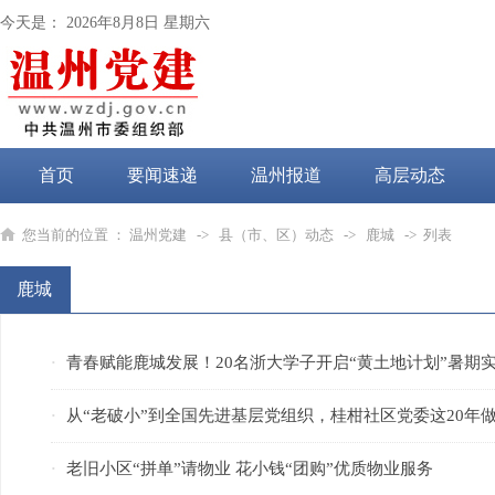
今天是：
2026年8月8日 星期六
首页
要闻速递
温州报道
高层动态
党纪学习教育
您当前的位置 ：
温州党建
->
县（市、区）动态
->
鹿城
-> 列表
鹿城
青春赋能鹿城发展！20名浙大学子开启“黄土地计划”暑期
·
从“老破小”到全国先进基层党组织，桂柑社区党委这20年做
·
老旧小区“拼单”请物业 花小钱“团购”优质物业服务
·