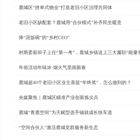
鹿城区“拼单式物业”打造老旧小区治理共同体
·
老旧小区缺配套？鹿城用“合伙模式”补齐民生暖意
·
捧“泥饭碗”的“乡村CEO”
·
村两委新班子上任“第一考”，鹿城乡镇送上三大履职“能量
·
年俗活动年味浓·烟火气里闹新春
·
鹿城超40个老旧小区业主喜提“年终奖”，怎么做到的？
·
央媒聚焦｜鹿城区瞄准产业创新炼尖兵
·
鹿城“青鹿空间”为天赋型选手铺就成长快车道
·
“空间合伙人”激活鹿城党群服务新生态
·