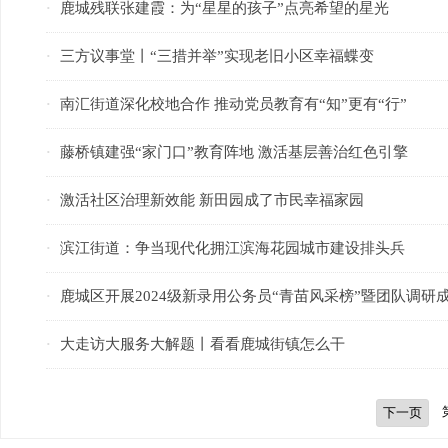
鹿城残联张建霞：为“星星的孩子”点亮希望的星光
·
三方议事堂丨“三措并举”实现老旧小区幸福蝶变
·
南汇街道深化校地合作 推动党员教育有“知”更有“行”
·
藤桥镇建强“家门口”教育阵地 激活基层善治红色引擎
·
激活社区治理新效能 新田园成了市民幸福家园
·
滨江街道：争当现代化拥江滨海花园城市建设排头兵
·
鹿城区开展2024级新录用公务员“青苗风采榜”暨团队调研
·
大走访大服务大解题丨看看鹿城街镇怎么干
·
下一页