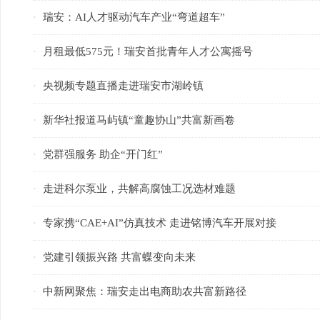
瑞安：AI人才驱动汽车产业“弯道超车”
·
月租最低575元！瑞安首批青年人才公寓摇号
·
央视频专题直播走进瑞安市湖岭镇
·
新华社报道马屿镇“童趣协山”共富新画卷
·
党群强服务 助企“开门红”
·
走进科尔泵业，共解高腐蚀工况选材难题
·
专家携“CAE+AI”仿真技术 走进铭博汽车开展对接
·
党建引领振兴路 共富蝶变向未来
·
中新网聚焦：瑞安走出电商助农共富新路径
·