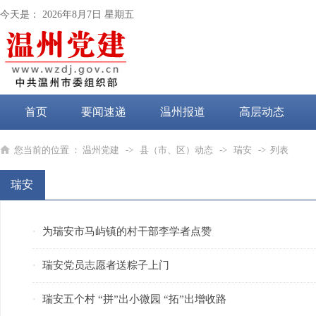
今天是：
2026年8月7日 星期五
首页
要闻速递
温州报道
高层动态
党纪学习教育
您当前的位置 ：
温州党建
->
县（市、区）动态
->
瑞安
-> 列表
瑞安
为瑞安市马屿镇的村干部李学者点赞
·
瑞安党员志愿者送粽子上门
·
瑞安五个村 “拼”出小微园 “拓”出增收路
·