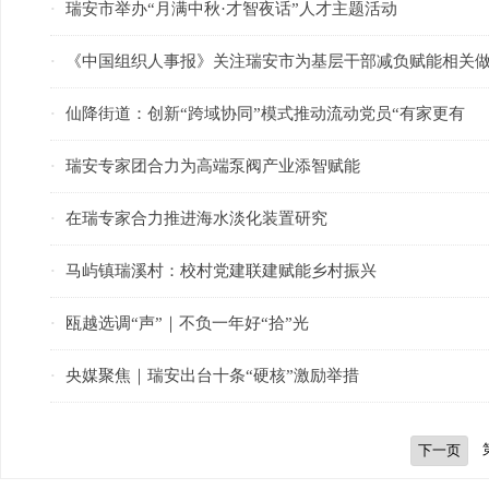
瑞安市举办“月满中秋·才智夜话”人才主题活动
·
《中国组织人事报》关注瑞安市为基层干部减负赋能相关
·
仙降街道：创新“跨域协同”模式推动流动党员“有家更有
·
瑞安专家团合力为高端泵阀产业添智赋能
·
在瑞专家合力推进海水淡化装置研究
·
马屿镇瑞溪村：校村党建联建赋能乡村振兴
·
瓯越选调“声”｜不负一年好“拾”光
·
央媒聚焦｜瑞安出台十条“硬核”激励举措
·
下一页