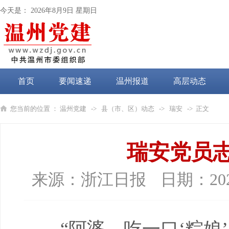
今天是：
2026年8月9日 星期日
首页
要闻速递
温州报道
高层动态
党纪学习教育
您当前的位置 ：
温州党建
->
县（市、区）动态
->
瑞安
-> 正文
瑞安党员
来源：
浙江日报
日期：
20