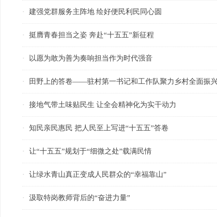
建强党群服务主阵地 绘好便民利民同心圆
·
挺膺青春担当之姿 奔赴“十五五”新征程
·
以愿为敢为善为奏响担当作为时代强音
·
田野上的答卷——驻村第一书记和工作队聚力乡村全面振
·
接地气带土味贴民生 让全会精神化为实干动力
·
知民亲民惠民 把人民至上写进“十五五”答卷
·
让“十五五”规划于“细微之处”载满民情
·
让绿水青山真正变成人民群众的“幸福靠山”
·
汲取特岗教师背后的“奋进力量”
·