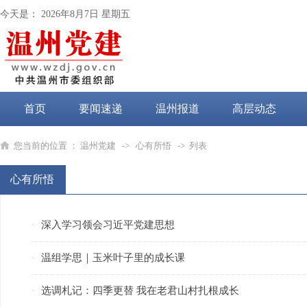
今天是：
2026年8月7日 星期五
首页
要闻速递
温州报道
高层动态
党纪学习教育
您当前的位置 ：
温州党建
->
心有所悟
-> 列表
心有所悟
深入学习领会习近平党建思想
·
温组学思｜玉米叶子里的成长课
·
选调札记：四季更替 我在老君山村扎根成长
·