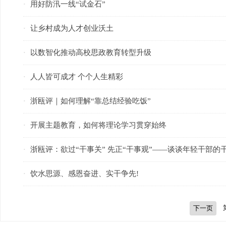
用好防汛一线“试金石”
·
让乡村成为人才创业沃土
·
以数智化推动高校思政教育转型升级
·
人人皆可成才 个个人生精彩
·
浙瓯评｜如何理解“靠总结经验吃饭”
·
开展主题教育，如何将理论学习贯穿始终
·
浙瓯评：欲过“干事关” 先正“干事观”——谈谈年轻干部的
·
饮水思源、感恩奋进、实干争先!
·
下一页