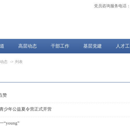
党员咨询服务电话
道
高层动态
干部工作
基层党建
人才工
动态
-> 列表
点赞
屏青少年公益夏令营正式开营
young”