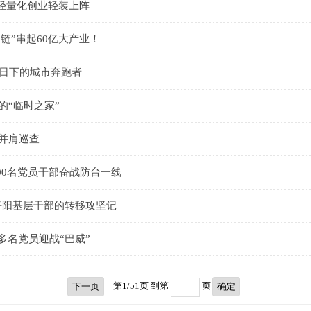
轻量化创业轻装上阵
链”串起60亿大产业！
烈日下的城市奔跑者
的“临时之家”
里并肩巡查
00名党员干部奋战防台一线
平阳基层干部的转移攻坚记
多名党员迎战“巴威”
第
1
/
51
页 到第
页
下一页
确定