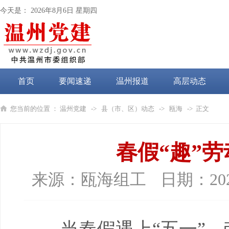
今天是：
2026年8月6日 星期四
首页
要闻速递
温州报道
高层动态
党纪学习教育
您当前的位置 ：
温州党建
->
县（市、区）动态
->
瓯海
-> 正文
春假“趣”劳
来源：
瓯海组工
日期：
20