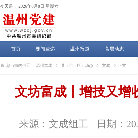
今天是：
2026年8月8日 星期六
首页
要闻速递
温州报道
高层动态
党纪学习教育
您当前的位置 ：
温州党建
->
县（市、区）动态
->
文成
-> 正文
文坊富成丨增技又增
来源：
文成组工
日期：
20