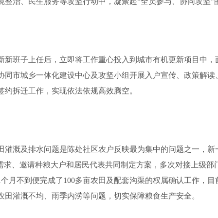
境整治、民生服务等攻坚行动中，凝聚起“全员参与、协同攻坚”
班子上任后，立即将工作重心投入到城市有机更新项目中，面
协同市城乡一体化建设中心及攻坚小组开展入户宣传、政策解读
签约拆迁工作，实现依法依规高效腾空。
灌溉及排水问题是陈处社区农户反映最为集中的问题之一，新
户需求、邀请种粮大户和居民代表共同制定方案，多次对接上级部
1个月不到便完成了100多亩农田及配套沟渠的权属确认工作，
农田灌溉不均、雨季内涝等问题，切实保障粮食生产安全。