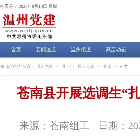
今天是：
2026年8月10日 星期一
首页
要闻速递
温州报道
高层动态
党纪学习教育
您当前的位置 ：
温州党建
->
县（市、区）动态
->
苍南
-> 正文
苍南县开展选调生“扎
来源：
苍南组工
日期：
20