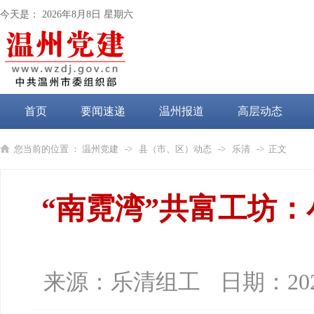
今天是：
2026年8月8日 星期六
首页
要闻速递
温州报道
高层动态
党纪学习教育
您当前的位置 ：
温州党建
->
县（市、区）动态
->
乐清
-> 正文
“南霓湾”共富工坊：
来源：
乐清组工
日期：
20