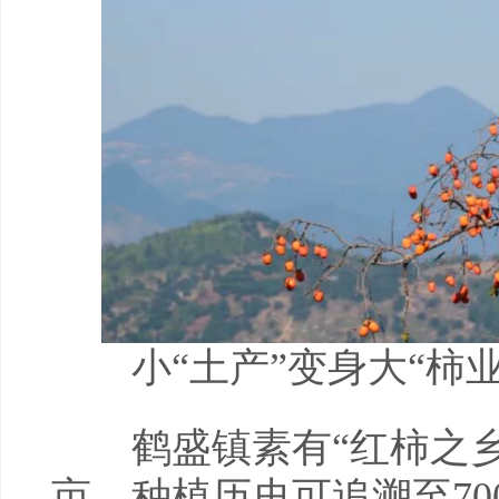
小“土产”变身大“柿业
鹤盛镇素有“红柿之乡”
亩，种植历史可追溯至7