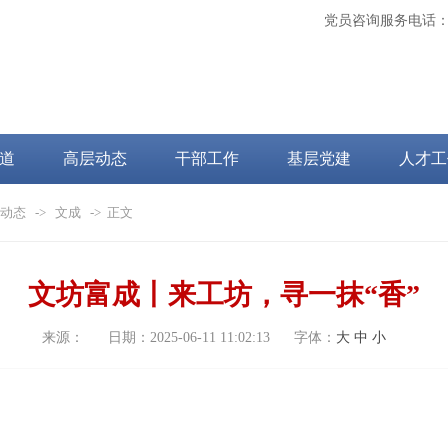
党员咨询服务电话
道
高层动态
干部工作
基层党建
人才工
动态
->
文成
-> 正文
文坊富成丨来工坊，寻一抹“香”
来源：
日期：
2025-06-11 11:02:13
字体：
大
中
小