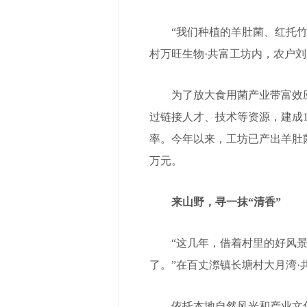
“我们种植的羊肚菌、红托竹荪
村万旺生物·共富工坊内，农户
为了放大食用菌产业带富效应，
过链接人才、技术等资源，建成
率。今年以来，工坊已产出羊肚菌4
万元。
来山野，寻一抹“清香”
“这几年，借着村里的好风景
了。”在百丈漈镇长塘村大月湾·
依托本地自然风光和产业文化资