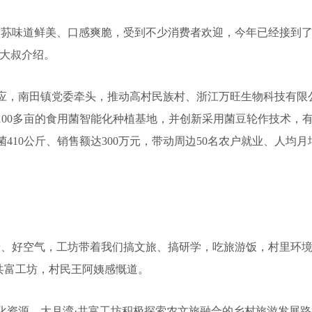
味道鲜美、口感爽脆，受到不少消费者欢迎，今年已经接到了
刘大叔介绍。
南田镇党委牵头，推动高村民族村、浙江万旺生物科技有限公
100多亩的食用菌智能化种植基地，并创新采用菌豆轮作技术，
10公斤、销售额达300万元，带动周边50名农户就业、人均月增
、好空气，工坊带着我们搞文旅、搞研学，吃旅游饭，村里环境
共富工坊，村民王阿姨感慨道。
源，大月湾·共富工坊积极探索农文旅融合的乡村旅游发展路