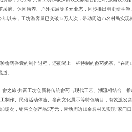
植采摘、休闲康养、户外拓展等多元业态，同步推出明史研学游、
今年以来，工坊游客量已突破12万人次，带动周边75名村民实现就
畲药香囊的制作过程，还能喝上一杯特制的畲药奶茶。”在周山
说道。
畲之旅·共富工坊创新将传统畲药与现代工艺、潮流相结合，推
手工制作、民俗活动体验、畲药文化展示等特色项目，有效激发
动8场次，销售文创产品5万元，带动周边10余名村民实现“家门口”